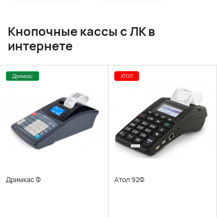
Кнопочные кассы с ЛК в
интернете
Дримкас
АТОЛ
Дримкас Ф
Атол 92Ф