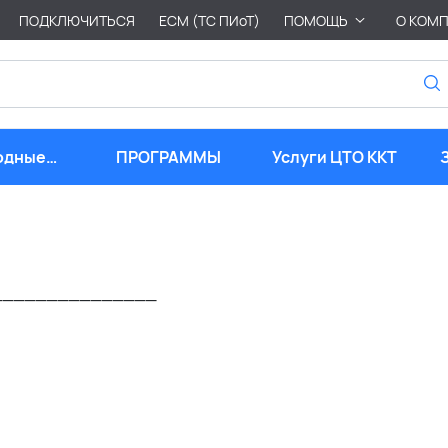
ПОДКЛЮЧИТЬСЯ
ЕСМ (ТС ПИоТ)
ПОМОЩЬ
О КОМ
одные
ПРОГРАММЫ
Услуги ЦТО ККТ
риалы
_______________