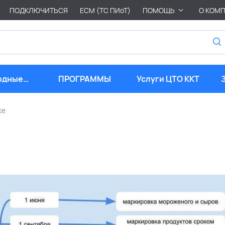
ПОДКЛЮЧИТЬСЯ
ЕСМ (ТС ПИоТ)
ПОМОЩЬ
О КОМ
одные
ПРОГРАММЫ
Услуги ЦТО ККТ
риалы
ке